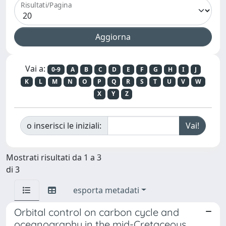
Risultati/Pagina
Vai a:
0-9
A
B
C
D
E
F
G
H
I
J
K
L
M
N
O
P
Q
R
S
T
U
V
W
X
Y
Z
o inserisci le iniziali:
Mostrati risultati da 1 a 3
di 3
esporta metadati
Orbital control on carbon cycle and
oceanography in the mid-Cretaceous