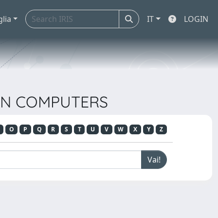
glia
IT
LOGIN
 ON COMPUTERS
O
P
Q
R
S
T
U
V
W
X
Y
Z