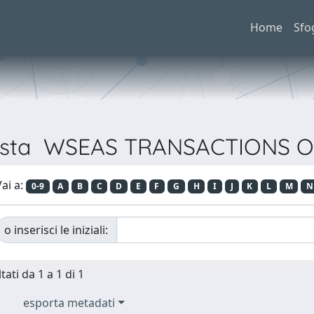
Home
Sfo
Rivista WSEAS TRANSACTIONS
ai a:
0-9
A
B
C
D
E
F
G
H
I
J
K
L
M
N
o inserisci le iniziali:
tati da 1 a 1 di 1
esporta metadati