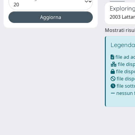
Explorin
2003 Lattan
Mostrati risul
Legenda
file ad 
file dis
file disp
file disp
file sot
nessun f