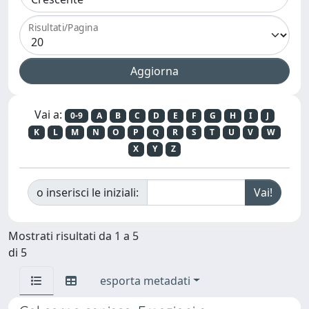
Risultati/Pagina
Vai a:
0-9
A
B
C
D
E
F
G
H
I
J
K
L
M
N
O
P
Q
R
S
T
U
V
W
X
Y
Z
o inserisci le iniziali:
Mostrati risultati da 1 a 5
di 5
esporta metadati