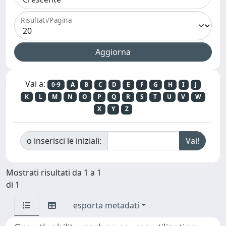
Risultati/Pagina
Vai a:
0-9
A
B
C
D
E
F
G
H
I
J
K
L
M
N
O
P
Q
R
S
T
U
V
W
X
Y
Z
o inserisci le iniziali:
Mostrati risultati da 1 a 1
di 1
esporta metadati