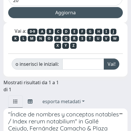
Vai a:
0-9
A
B
C
D
E
F
G
H
I
J
K
L
M
N
O
P
Q
R
S
T
U
V
W
X
Y
Z
o inserisci le iniziali:
Mostrati risultati da 1 a 1
di 1
esporta metadati
"Índice de nombres y conceptos notables
/ Index rerum notabilium" in Gallé
Cejudo, Fernández Camacho & Plaza