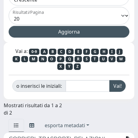
Risultati/Pagina
Vai a:
0-9
A
B
C
D
E
F
G
H
I
J
K
L
M
N
O
P
Q
R
S
T
U
V
W
X
Y
Z
o inserisci le iniziali:
Mostrati risultati da 1 a 2
di 2
esporta metadati