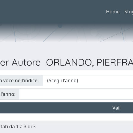
Home
Sfo
 per Autore ORLANDO, PIERF
a voce nell'indice:
 l'anno:
tati da 1 a 3 di 3