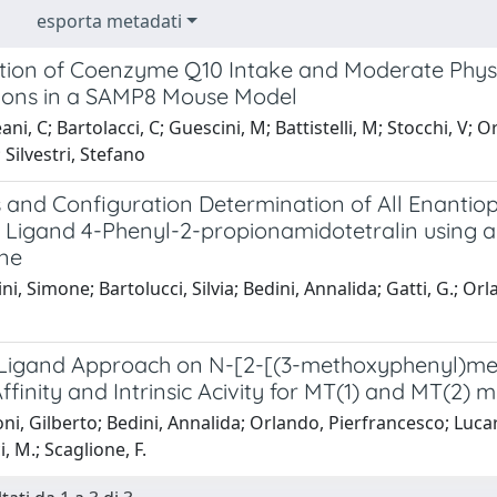
esporta metadati
ion of Coenzyme Q10 Intake and Moderate Physic
ions in a SAMP8 Mouse Model
i, C; Bartolacci, C; Guescini, M; Battistelli, M; Stocchi, V; Or
 Silvestri, Stefano
s and Configuration Determination of All Enantio
 Ligand 4-Phenyl-2-propionamidotetralin using an
one
ni, Simone; Bartolucci, Silvia; Bedini, Annalida; Gatti, G.; O
 Ligand Approach on N-[2-[(3-methoxyphenyl)met
ffinity and Intrinsic Acivity for MT(1) and MT(2) 
i, Gilberto; Bedini, Annalida; Orlando, Pierfrancesco; Lucarin
, M.; Scaglione, F.