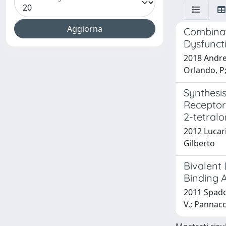
Combinat
Dysfunct
2018 Andrean
Orlando, P;
Synthesi
Receptor
2-tetral
2012 Lucari
Gilberto
Bivalent
Binding A
2011 Spadon
V.; Pannacci