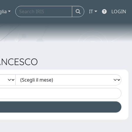
glia
IT
LOGIN
RANCESCO