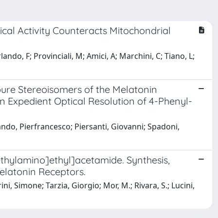
al Activity Counteracts Mitochondrial
lando, F; Provinciali, M; Amici, A; Marchini, C; Tiano, L;
pure Stereoisomers of the Melatonin
 Expedient Optical Resolution of 4-Phenyl-
rlando, Pierfrancesco; Piersanti, Giovanni; Spadoni,
hylamino]ethyl]acetamide. Synthesis,
melatonin Receptors.
i, Simone; Tarzia, Giorgio; Mor, M.; Rivara, S.; Lucini,