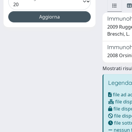
Immunohi
2009 Rugger
Breschi, L.
Immunohis
2008 Orsini
Mostrati risul
Legenda
file ad 
file dis
file disp
file disp
file sot
nessun f