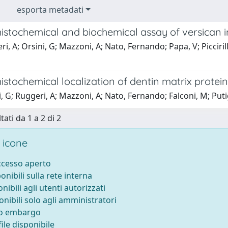
esporta metadati
stochemical and biochemical assay of versican 
i, A; Orsini, G; Mazzoni, A; Nato, Fernando; Papa, V; Piccir
tochemical localization of dentin matrix protein
, G; Ruggeri, A; Mazzoni, A; Nato, Fernando; Falconi, M; Puti
tati da 1 a 2 di 2
 icone
accesso aperto
ponibili sulla rete interna
onibili agli utenti autorizzati
onibili solo agli amministratori
to embargo
ile disponibile