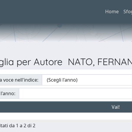
Home
Sfo
glia per Autore NATO, FERN
a voce nell'indice:
 l'anno:
tati da 1 a 2 di 2