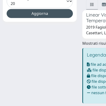
Linear Vi
Tempera
2019 Fagiol
Casettari, 
Mostrati risul
Legenda
file ad 
file dis
file disp
file disp
file sot
nessun f