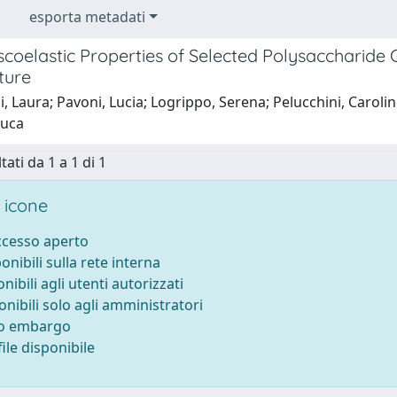
esporta metadati
scoelastic Properties of Selected Polysaccharide
ture
i, Laura; Pavoni, Lucia; Logrippo, Serena; Pelucchini, Caroli
Luca
tati da 1 a 1 di 1
 icone
accesso aperto
ponibili sulla rete interna
onibili agli utenti autorizzati
onibili solo agli amministratori
to embargo
ile disponibile