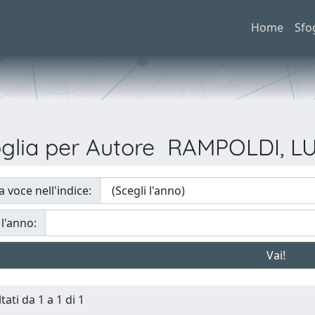
Home
Sfo
oglia per Autore RAMPOLDI, L
a voce nell'indice:
 l'anno:
tati da 1 a 1 di 1