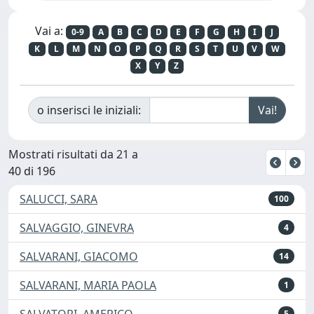
Vai a:
0-9
A
B
C
D
E
F
G
H
I
J
K
L
M
N
O
P
Q
R
S
T
U
V
W
X
Y
Z
o inserisci le iniziali:
Mostrati risultati da 21 a
40 di 196
SALUCCI, SARA
100
SALVAGGIO, GINEVRA
4
SALVARANI, GIACOMO
14
SALVARANI, MARIA PAOLA
1
SALVATORI, AMERICO
5