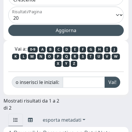
Risultati/Pagina
Vai a:
0-9
A
B
C
D
E
F
G
H
I
J
K
L
M
N
O
P
Q
R
S
T
U
V
W
X
Y
Z
o inserisci le iniziali:
Mostrati risultati da 1 a 2
di 2
esporta metadati