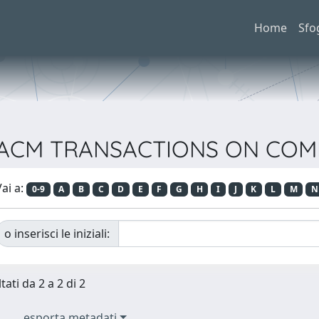
Home
Sfo
sta ACM TRANSACTIONS ON CO
ai a:
0-9
A
B
C
D
E
F
G
H
I
J
K
L
M
N
o inserisci le iniziali:
tati da 2 a 2 di 2
esporta metadati