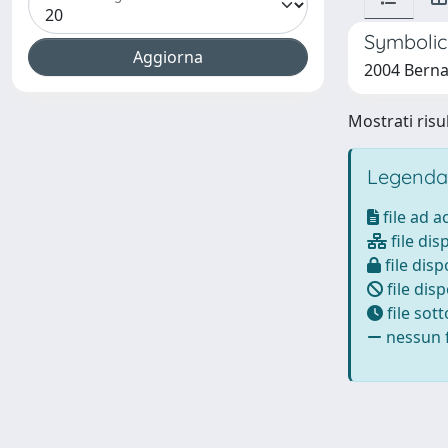
Symbolic
2004 Bern
Mostrati risul
Legenda
file ad 
file dis
file disp
file disp
file sot
nessun f