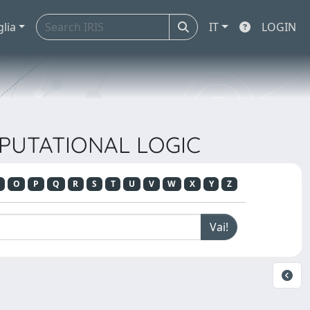
glia
IT
LOGIN
MPUTATIONAL LOGIC
O
P
Q
R
S
T
U
V
W
X
Y
Z