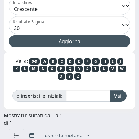
In ordine:
Risultati/Pagina
Vai a:
0-9
A
B
C
D
E
F
G
H
I
J
K
L
M
N
O
P
Q
R
S
T
U
V
W
X
Y
Z
o inserisci le iniziali:
Mostrati risultati da 1 a 1
di 1
esporta metadati