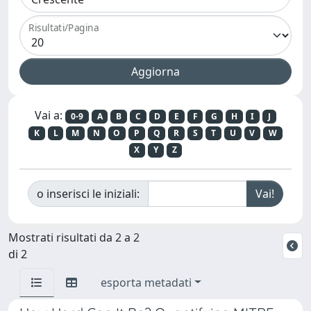
Risultati/Pagina
Vai a:
0-9
A
B
C
D
E
F
G
H
I
J
K
L
M
N
O
P
Q
R
S
T
U
V
W
X
Y
Z
o inserisci le iniziali:
Mostrati risultati da 2 a 2
di 2
esporta metadati