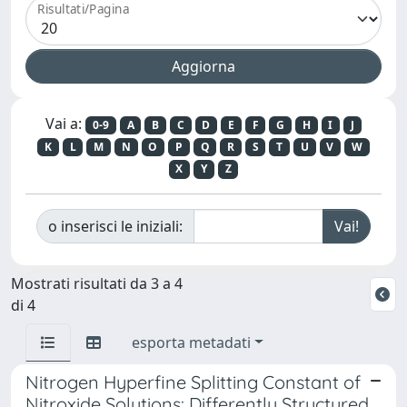
Risultati/Pagina
Vai a:
0-9
A
B
C
D
E
F
G
H
I
J
K
L
M
N
O
P
Q
R
S
T
U
V
W
X
Y
Z
o inserisci le iniziali:
Mostrati risultati da 3 a 4
di 4
esporta metadati
Nitrogen Hyperfine Splitting Constant of
Nitroxide Solutions: Differently Structured