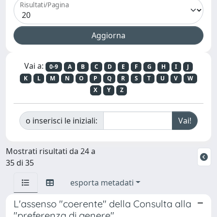
Risultati/Pagina
Vai a:
0-9
A
B
C
D
E
F
G
H
I
J
K
L
M
N
O
P
Q
R
S
T
U
V
W
X
Y
Z
o inserisci le iniziali:
Mostrati risultati da 24 a
35 di 35
esporta metadati
L'assenso "coerente" della Consulta alla
"preferenza di genere"