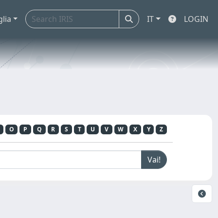
glia
IT
LOGIN
O
P
Q
R
S
T
U
V
W
X
Y
Z