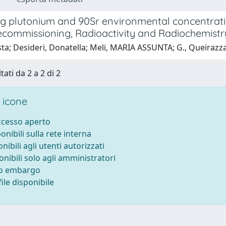
g plutonium and 90Sr environmental concentratio
ecommissioning, Radioactivity and Radiochemistr
sta; Desideri, Donatella; Meli, MARIA ASSUNTA; G., Queirazza
tati da 2 a 2 di 2
 icone
accesso aperto
ponibili sulla rete interna
onibili agli utenti autorizzati
onibili solo agli amministratori
to embargo
ile disponibile