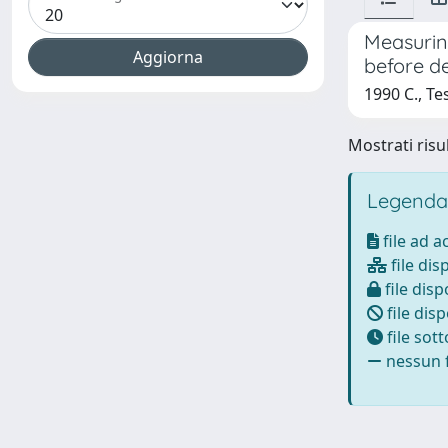
Measurin
before d
1990 C., Te
Mostrati risul
Legenda
file ad 
file dis
file disp
file disp
file sot
nessun f