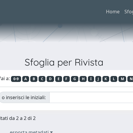
Home
Sfo
Sfoglia per Rivista
ai a:
0-9
A
B
C
D
E
F
G
H
I
J
K
L
M
N
o inserisci le iniziali:
tati da 2 a 2 di 2
esporta metadati