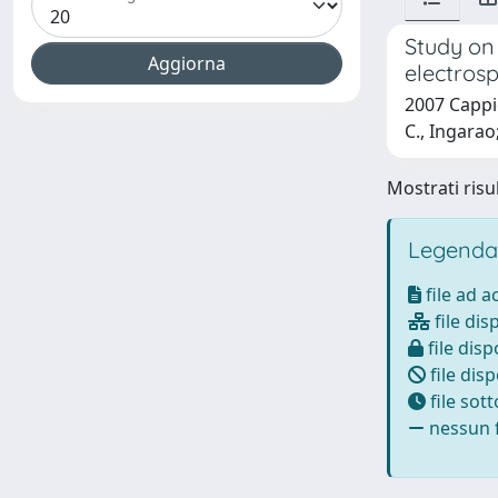
Study on 
electros
2007 Cappiel
C., Ingara
Mostrati risul
Legenda
file ad 
file dis
file disp
file disp
file sot
nessun f