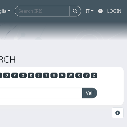
glia
IT
LOGIN
ARCH
O
P
Q
R
S
T
U
V
W
X
Y
Z