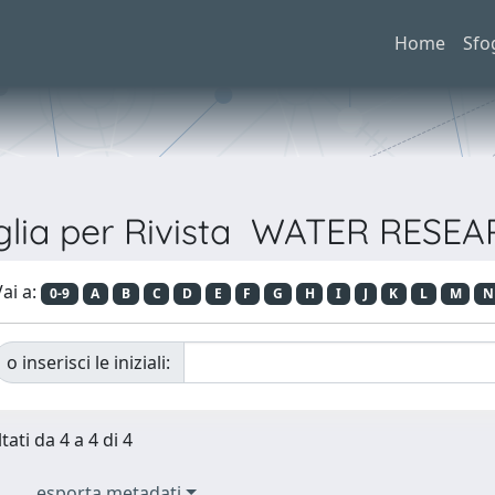
Home
Sfo
glia per Rivista WATER RESE
ai a:
0-9
A
B
C
D
E
F
G
H
I
J
K
L
M
N
o inserisci le iniziali:
tati da 4 a 4 di 4
esporta metadati