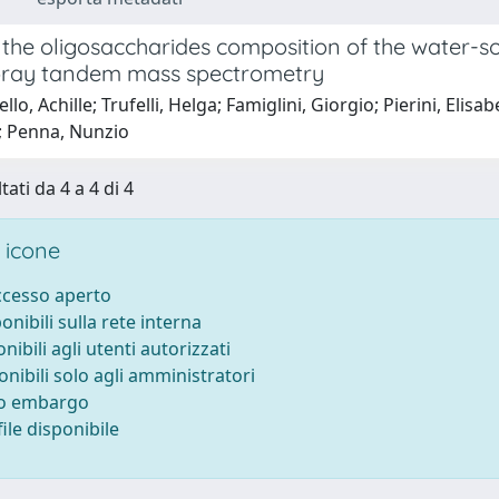
the oligosaccharides composition of the water-so
pray tandem mass spectrometry
lo, Achille; Trufelli, Helga; Famiglini, Giorgio; Pierini, Elisa
o; Penna, Nunzio
tati da 4 a 4 di 4
 icone
accesso aperto
ponibili sulla rete interna
onibili agli utenti autorizzati
onibili solo agli amministratori
to embargo
ile disponibile