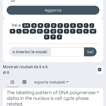
Vai a:
0-9
A
B
C
D
E
F
G
H
I
J
K
L
M
N
O
P
Q
R
S
T
U
V
W
X
Y
Z
o inserisci le iniziali:
Mostrati risultati da 6 a 6
di 6
esporta metadati
The labelling pattern of DNA polymerase
alpha in the nucleus is cell cycle phase
related.