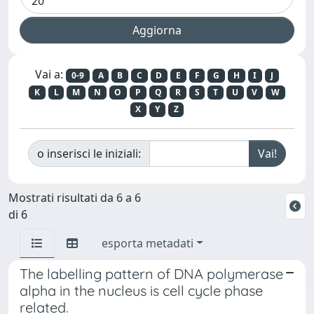
Vai a:
0-9
A
B
C
D
E
F
G
H
I
J
K
L
M
N
O
P
Q
R
S
T
U
V
W
X
Y
Z
o inserisci le iniziali:
Mostrati risultati da 6 a 6
di 6
esporta metadati
The labelling pattern of DNA polymerase
alpha in the nucleus is cell cycle phase
related.