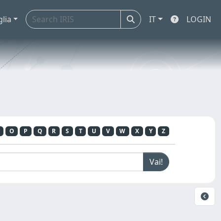
glia
IT
LOGIN
O
P
Q
R
S
T
U
V
W
X
Y
Z