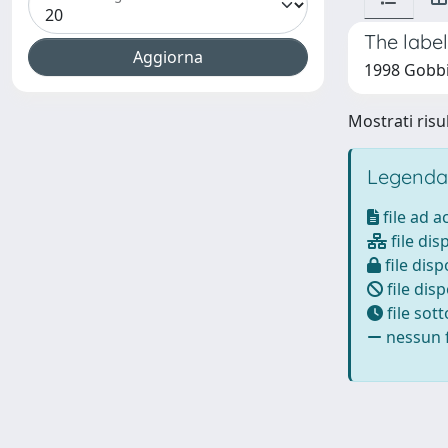
The label
1998 Gobbi,
Mostrati risul
Legenda
file ad 
file dis
file disp
file disp
file sot
nessun f