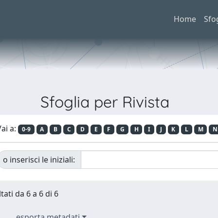
Home
Sfo
Sfoglia per Rivista
ai a:
0-9
A
B
C
D
E
F
G
H
I
J
K
L
M
N
o inserisci le iniziali:
tati da 6 a 6 di 6
esporta metadati