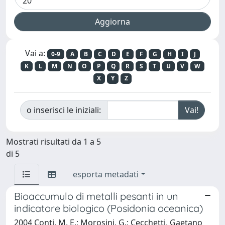
Vai a:
0-9
A
B
C
D
E
F
G
H
I
J
K
L
M
N
O
P
Q
R
S
T
U
V
W
X
Y
Z
o inserisci le iniziali:
Mostrati risultati da 1 a 5
di 5
esporta metadati
Bioaccumulo di metalli pesanti in un
indicatore biologico (Posidonia oceanica)
2004 Conti, M. E.; Morosini, G.; Cecchetti, Gaetano