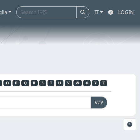
glia
IT
LOGIN
O
P
Q
R
S
T
U
V
W
X
Y
Z