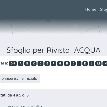
Home
Sfo
Sfoglia per Rivista ACQUA
ai a:
0-9
A
B
C
D
E
F
G
H
I
J
K
L
M
N
o inserisci le iniziali:
tati da 4 a 5 di 5
esporta metadati