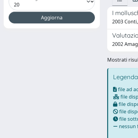
I mollusc
2003 Conti,
Valutazi
2002 Amagli
Mostrati risul
Legenda
file ad 
file dis
file disp
file disp
file sot
nessun f