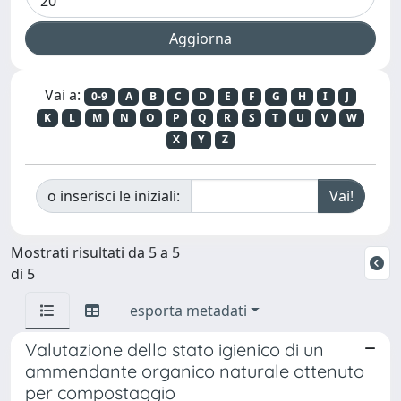
Vai a:
0-9
A
B
C
D
E
F
G
H
I
J
K
L
M
N
O
P
Q
R
S
T
U
V
W
X
Y
Z
o inserisci le iniziali:
Mostrati risultati da 5 a 5
di 5
esporta metadati
Valutazione dello stato igienico di un
ammendante organico naturale ottenuto
per compostaggio