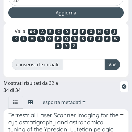
Vai a:
0-9
A
B
C
D
E
F
G
H
I
J
K
L
M
N
O
P
Q
R
S
T
U
V
W
X
Y
Z
o inserisci le iniziali:
Mostrati risultati da 32 a
34 di 34
esporta metadati
Terrestrial Laser Scanner imaging for the
cyclostratigraphy and astronomical
tuning of the Ypresian–Lutetian pelagic