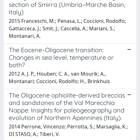
section of Smirra (Umbria–Marche Basin,
Italy)
2015 Franceschi, M.; Penasa, L.; Coccioni, Rodolfo;
Gattacceca, J.; Smit, J.; Cascella, A.; Mariani, S.;
Montanari, A.
The Eocene–Oligocene transition:
Changes in sea level, temperature or
both?
2012 A. J. P., Houben; C. A., van Mourik; A.,
Montanari; Coccioni, Rodolfo; H., Brinkhuis
The Oligocene ophiolite-derived breccias
and sandstones of the Val Marecchia
Nappe: Insights for paleogeography and
evolution of Northern Apennines (Italy).
2014 Perrone, Vincenzo; Perrotta, S.; Marsaglia, K.;
DI STASO, A.; Tiberi, V.