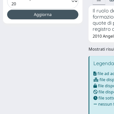
Il ruolo d
formazion
quote di 
registro 
2010 Angel
Mostrati risul
Legenda
file ad 
file dis
file disp
file disp
file sot
nessun f