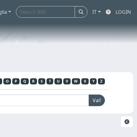
glia
IT
LOGIN
O
P
Q
R
S
T
U
V
W
X
Y
Z