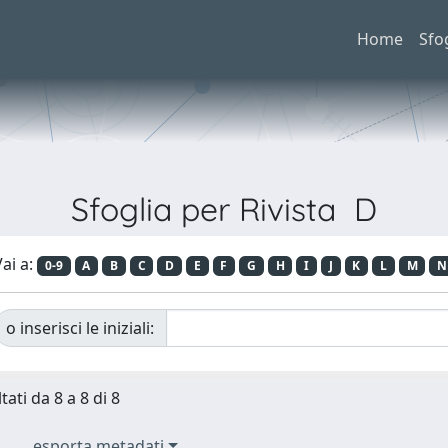
Home
Sfo
Sfoglia per Rivista D
ai a:
0-9
A
B
C
D
E
F
G
H
I
J
K
L
M
N
o inserisci le iniziali:
tati da 8 a 8 di 8
esporta metadati