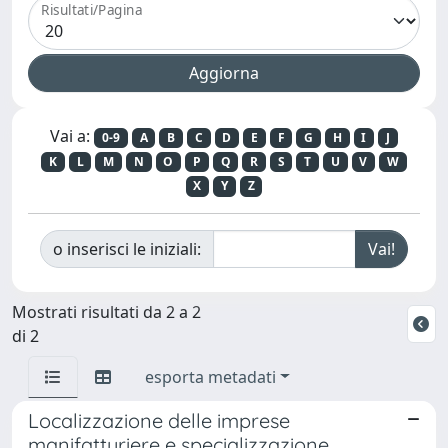
Risultati/Pagina
Vai a:
0-9
A
B
C
D
E
F
G
H
I
J
K
L
M
N
O
P
Q
R
S
T
U
V
W
X
Y
Z
o inserisci le iniziali:
Mostrati risultati da 2 a 2
di 2
esporta metadati
Localizzazione delle imprese
manifatturiere e specializzazione