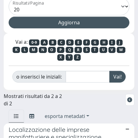
Risultati/Pagina
Vai a:
0-9
A
B
C
D
E
F
G
H
I
J
K
L
M
N
O
P
Q
R
S
T
U
V
W
X
Y
Z
o inserisci le iniziali:
Mostrati risultati da 2 a 2
di 2
esporta metadati
Localizzazione delle imprese
manifatturiere e specializzazione