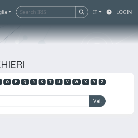
glia
IT
LOGIN
CHIERI
O
P
Q
R
S
T
U
V
W
X
Y
Z