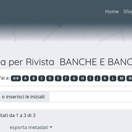
Home
Sfo
ia per Rivista BANCHE E BAN
ai a:
0-9
A
B
C
D
E
F
G
H
I
J
K
L
M
N
o inserisci le iniziali:
tati da 1 a 3 di 3
esporta metadati