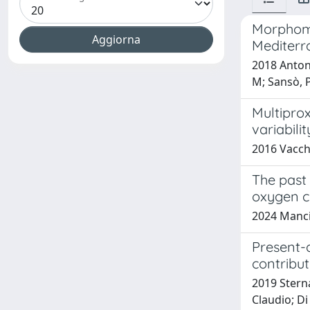
Morphomet
Mediterr
2018 Antonio
M; Sansò, P
Multipro
variabili
2016 Vacch
The past 
oxygen cr
2024 Mancini
Present-d
contribut
2019 Sterna
Claudio; Di