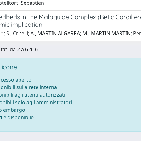
telltort, Sébastien
redbeds in the Malaguide Complex (Betic Cordille
ic implication
rri; S., Critelli; A., MARTIN ALGARRA; M., MARTIN MARTIN; Per
tati da 2 a 6 di 6
 icone
accesso aperto
ponibili sulla rete interna
onibili agli utenti autorizzati
onibili solo agli amministratori
to embargo
ile disponibile