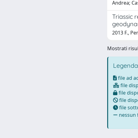
Andrea; Cas
Triassic 
geodynam
2013 F., Pe
Mostrati risul
Legenda
file ad 
file dis
file disp
file disp
file sot
nessun f