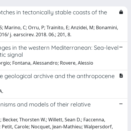
tches in tectonically stable coasts of the
, S; Marino, C; Orru, P; Trainito, E; Anzidei, M; Bonamini,
/ j. earscirev. 2018. 06.; 201, 8.
nges in the western Mediterranean: Sea-level
tic signal
rgio; Fontana, Alessandro; Rovere, Alessio
he geological archive and the anthropocene
A.
nisms and models of their relative
; Becker, Thorsten W.; Willett, Sean D.; Faccenna,
re; Petit, Carole; Nocquet, Jean-Mathieu; Walpersdorf,