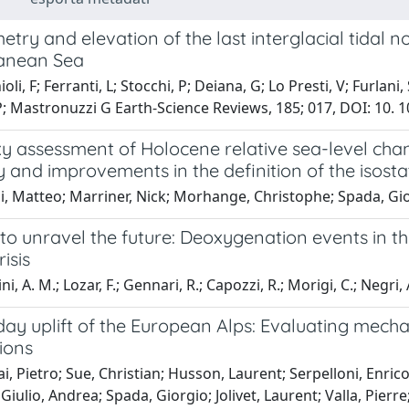
ry and elevation of the last interglacial tidal no
anean Sea
li, F; Ferranti, L; Stocchi, P; Deiana, G; Lo Presti, V; Furlani
; Mastronuzzi G Earth-Science Reviews, 185; 017, DOI: 10. 1016
xy assessment of Holocene relative sea-level cha
ty and improvements in the definition of the isosta
i, Matteo; Marriner, Nick; Morhange, Christophe; Spada, Gio
to unravel the future: Deoxygenation events in t
isis
, A. M.; Lozar, F.; Gennari, R.; Capozzi, R.; Morigi, C.; Negri, 
ay uplift of the European Alps: Evaluating mecha
ions
i, Pietro; Sue, Christian; Husson, Laurent; Serpelloni, Enrico
 Giulio, Andrea; Spada, Giorgio; Jolivet, Laurent; Valla, Pier