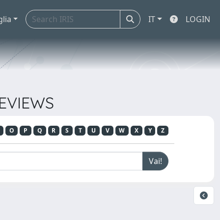
glia
IT
LOGIN
REVIEWS
O
P
Q
R
S
T
U
V
W
X
Y
Z