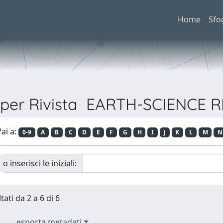
Home
Sfo
a per Rivista EARTH-SCIENCE 
ai a:
0-9
A
B
C
D
E
F
G
H
I
J
K
L
M
N
o inserisci le iniziali:
tati da 2 a 6 di 6
esporta metadati