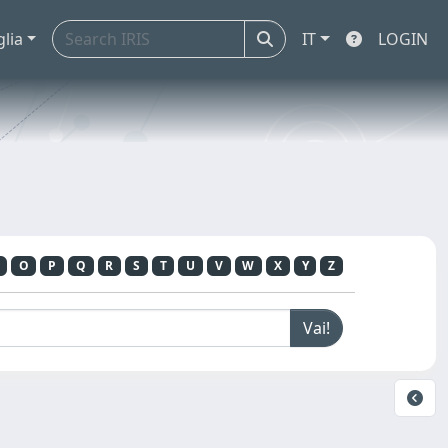
glia
IT
LOGIN
O
P
Q
R
S
T
U
V
W
X
Y
Z