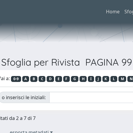
Home
Sfo
Sfoglia per Rivista PAGINA 99
ai a:
0-9
A
B
C
D
E
F
G
H
I
J
K
L
M
N
o inserisci le iniziali:
tati da 2 a 7 di 7
esporta metadati