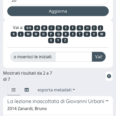
Vai a:
0-9
A
B
C
D
E
F
G
H
I
J
K
L
M
N
O
P
Q
R
S
T
U
V
W
X
Y
Z
o inserisci le iniziali:
Mostrati risultati da 2 a 7
di 7
esporta metadati
La lezione inascoltata di Giovanni Urbani
2014 Zanardi, Bruno