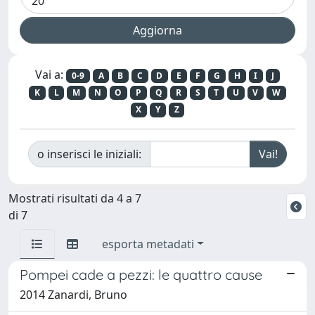
Vai a:
0-9
A
B
C
D
E
F
G
H
I
J
K
L
M
N
O
P
Q
R
S
T
U
V
W
X
Y
Z
o inserisci le iniziali:
Mostrati risultati da 4 a 7
di 7
esporta metadati
Pompei cade a pezzi: le quattro cause
2014 Zanardi, Bruno