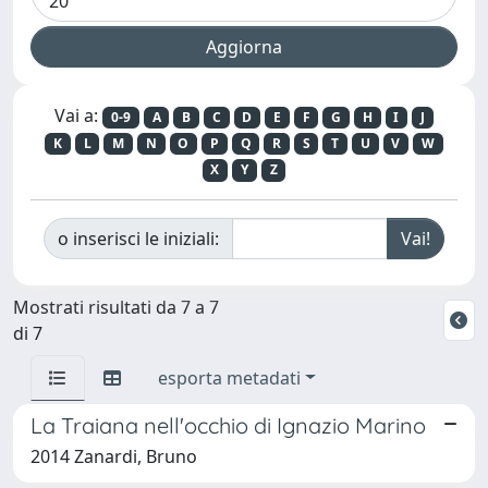
Vai a:
0-9
A
B
C
D
E
F
G
H
I
J
K
L
M
N
O
P
Q
R
S
T
U
V
W
X
Y
Z
o inserisci le iniziali:
Mostrati risultati da 7 a 7
di 7
esporta metadati
La Traiana nell'occhio di Ignazio Marino
2014 Zanardi, Bruno