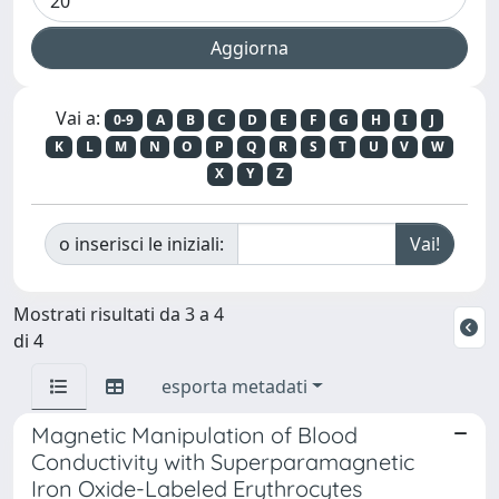
Vai a:
0-9
A
B
C
D
E
F
G
H
I
J
K
L
M
N
O
P
Q
R
S
T
U
V
W
X
Y
Z
o inserisci le iniziali:
Mostrati risultati da 3 a 4
di 4
esporta metadati
Magnetic Manipulation of Blood
Conductivity with Superparamagnetic
Iron Oxide-Labeled Erythrocytes