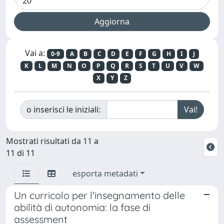
Vai a:
0-9
A
B
C
D
E
F
G
H
I
J
K
L
M
N
O
P
Q
R
S
T
U
V
W
X
Y
Z
o inserisci le iniziali:
Mostrati risultati da 11 a
11 di 11
esporta metadati
Un curricolo per l'insegnamento delle
abilità di autonomia: la fase di
assessment