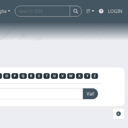
glia
IT
LOGIN
O
P
Q
R
S
T
U
V
W
X
Y
Z