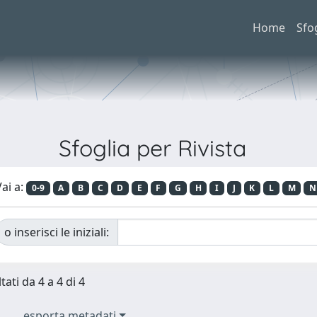
Home
Sfo
Sfoglia per Rivista
ai a:
0-9
A
B
C
D
E
F
G
H
I
J
K
L
M
N
o inserisci le iniziali:
tati da 4 a 4 di 4
esporta metadati