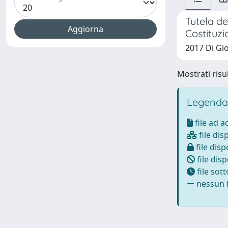
Tutela de
Costituzi
2017 Di Gio
Mostrati risul
Legenda
file ad 
file dis
file disp
file disp
file sot
nessun f