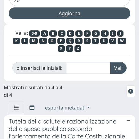
Vai a:
0-9
A
B
C
D
E
F
G
H
I
J
K
L
M
N
O
P
Q
R
S
T
U
V
W
X
Y
Z
o inserisci le iniziali:
Mostrati risultati da 4 a 4
di 4
esporta metadati
Tutela della salute e razionalizzazione
della spesa pubblica secondo
l'orientamento della Corte Costituzionale