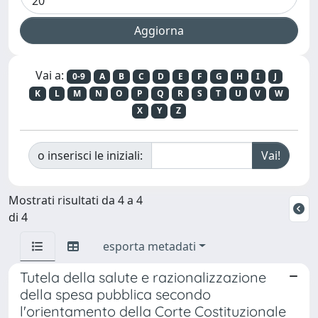
Vai a:
0-9
A
B
C
D
E
F
G
H
I
J
K
L
M
N
O
P
Q
R
S
T
U
V
W
X
Y
Z
o inserisci le iniziali:
Mostrati risultati da 4 a 4
di 4
esporta metadati
Tutela della salute e razionalizzazione
della spesa pubblica secondo
l'orientamento della Corte Costituzionale