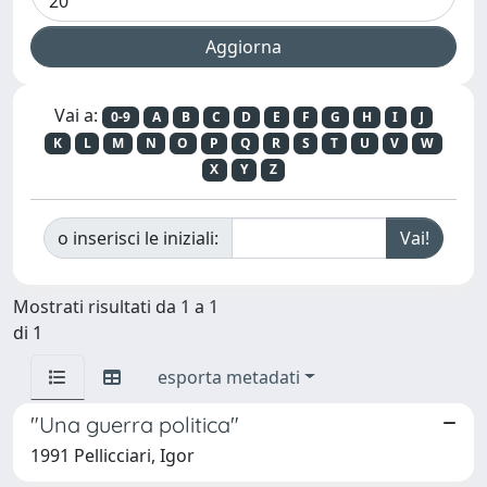
Vai a:
0-9
A
B
C
D
E
F
G
H
I
J
K
L
M
N
O
P
Q
R
S
T
U
V
W
X
Y
Z
o inserisci le iniziali:
Mostrati risultati da 1 a 1
di 1
esporta metadati
"Una guerra politica"
1991 Pellicciari, Igor