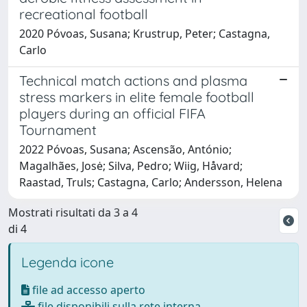
recreational football
2020 Póvoas, Susana; Krustrup, Peter; Castagna,
Carlo
Technical match actions and plasma
stress markers in elite female football
players during an official FIFA
Tournament
2022 Póvoas, Susana; Ascensão, António;
Magalhães, Josė; Silva, Pedro; Wiig, Håvard;
Raastad, Truls; Castagna, Carlo; Andersson, Helena
Mostrati risultati da 3 a 4
di 4
Legenda icone
file ad accesso aperto
file disponibili sulla rete interna