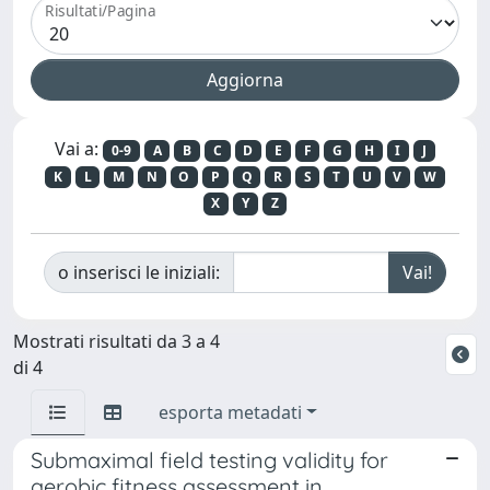
Risultati/Pagina
Vai a:
0-9
A
B
C
D
E
F
G
H
I
J
K
L
M
N
O
P
Q
R
S
T
U
V
W
X
Y
Z
o inserisci le iniziali:
Mostrati risultati da 3 a 4
di 4
esporta metadati
Submaximal field testing validity for
aerobic fitness assessment in