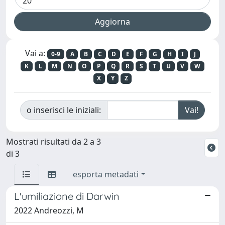
Vai a:
0-9
A
B
C
D
E
F
G
H
I
J
K
L
M
N
O
P
Q
R
S
T
U
V
W
X
Y
Z
o inserisci le iniziali:
Mostrati risultati da 2 a 3
di 3
esporta metadati
L'umiliazione di Darwin
2022 Andreozzi, M