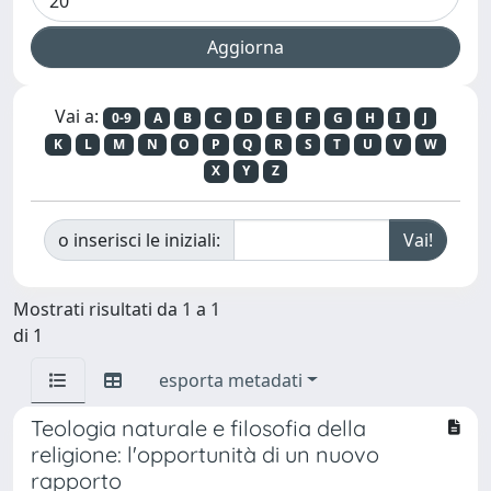
Vai a:
0-9
A
B
C
D
E
F
G
H
I
J
K
L
M
N
O
P
Q
R
S
T
U
V
W
X
Y
Z
o inserisci le iniziali:
Mostrati risultati da 1 a 1
di 1
esporta metadati
Teologia naturale e filosofia della
religione: l'opportunità di un nuovo
rapporto