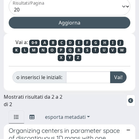
Risultati/Pagina
Vai a:
0-9
A
B
C
D
E
F
G
H
I
J
K
L
M
N
O
P
Q
R
S
T
U
V
W
X
Y
Z
o inserisci le iniziali:
Mostrati risultati da 2 a 2
di 2
esporta metadati
Organizing centers in parameter space
of discontinuous 1D maps with one