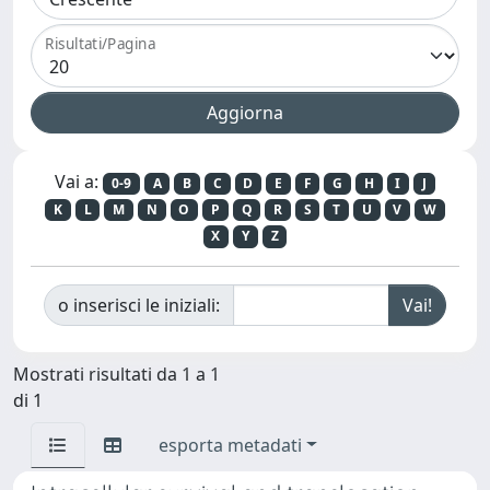
Risultati/Pagina
Vai a:
0-9
A
B
C
D
E
F
G
H
I
J
K
L
M
N
O
P
Q
R
S
T
U
V
W
X
Y
Z
o inserisci le iniziali:
Mostrati risultati da 1 a 1
di 1
esporta metadati