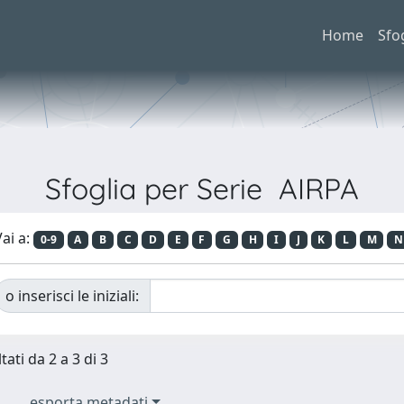
Home
Sfo
Sfoglia per Serie AIRPA
ai a:
0-9
A
B
C
D
E
F
G
H
I
J
K
L
M
N
o inserisci le iniziali:
tati da 2 a 3 di 3
esporta metadati