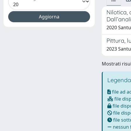
Nilotica,
Dall’anal
2020 Santu
Pittura, l
2023 Santu
Mostrati risul
Legenda
file ad 
file dis
file disp
file disp
file sot
nessun f