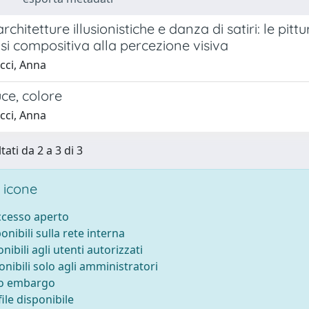
 architetture illusionistiche e danza di satiri: le pi
isi compositiva alla percezione visiva
cci, Anna
uce, colore
cci, Anna
tati da 2 a 3 di 3
 icone
accesso aperto
ponibili sulla rete interna
onibili agli utenti autorizzati
onibili solo agli amministratori
to embargo
ile disponibile