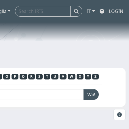
glia
IT
LOGIN
O
P
Q
R
S
T
U
V
W
X
Y
Z