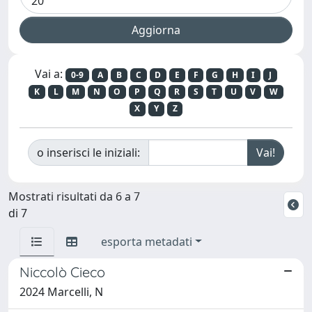
Vai a:
0-9
A
B
C
D
E
F
G
H
I
J
K
L
M
N
O
P
Q
R
S
T
U
V
W
X
Y
Z
o inserisci le iniziali:
Mostrati risultati da 6 a 7
di 7
esporta metadati
Niccolò Cieco
2024 Marcelli, N