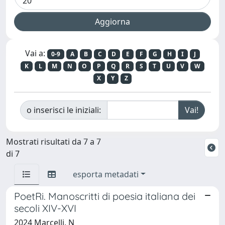
Vai a:
0-9
A
B
C
D
E
F
G
H
I
J
K
L
M
N
O
P
Q
R
S
T
U
V
W
X
Y
Z
o inserisci le iniziali:
Mostrati risultati da 7 a 7
di 7
esporta metadati
PoetRi. Manoscritti di poesia italiana dei
secoli XIV-XVI
2024 Marcelli, N