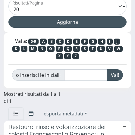
Risultati/Pagina
Vai a:
0-9
A
B
C
D
E
F
G
H
I
J
K
L
M
N
O
P
Q
R
S
T
U
V
W
X
Y
Z
o inserisci le iniziali:
Mostrati risultati da 1 a 1
di 1
esporta metadati
Restauro, riuso e valorizzazione dei
chiostri Francescani a Ravenna: un