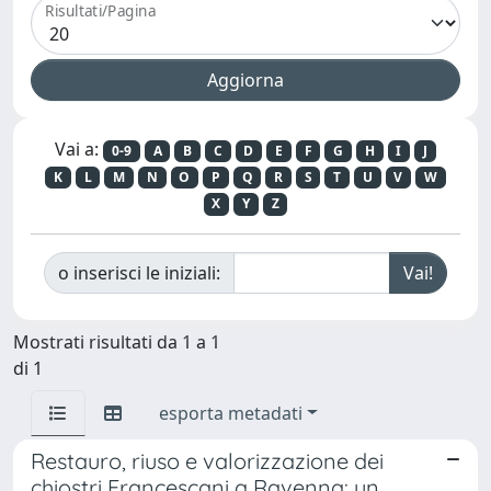
Risultati/Pagina
Vai a:
0-9
A
B
C
D
E
F
G
H
I
J
K
L
M
N
O
P
Q
R
S
T
U
V
W
X
Y
Z
o inserisci le iniziali:
Mostrati risultati da 1 a 1
di 1
esporta metadati
Restauro, riuso e valorizzazione dei
chiostri Francescani a Ravenna: un